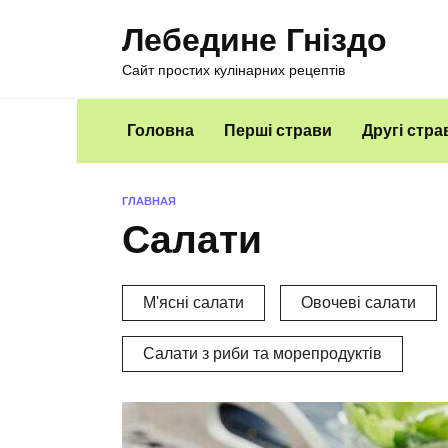
Перейти
Лебедине Гніздо
к
содержанию
Сайт простих кулінарних рецептів
Головна
Перші страви
Другі стра
ГЛАВНАЯ
Салати
М'ясні салати
Овочеві салати
Салати з риби та морепродуктів