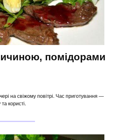
вичиною, помідорами
вечері на свіжому повітрі. Час приготування —
та користі.