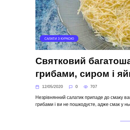
САЛАТИ З КУРКОЮ
Святковий багатоша
грибами, сиром і я
12/05/2020
0
707
Незрівнянний салатик припаде до смаку вам
грибами і ви не пошкодуєте, адже смак у н