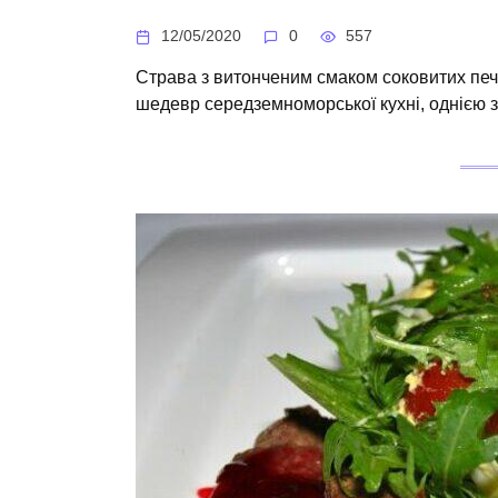
12/05/2020
0
557
Страва з витонченим смаком соковитих печ
шедевр середземноморської кухні, однією з