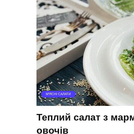
М'ЯСНІ САЛАТИ
Теплий салат з мар
овочів