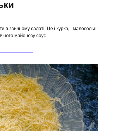
ьки
ти в звичному салаті! Це і курка, і малосольні
вичного майонезу соус