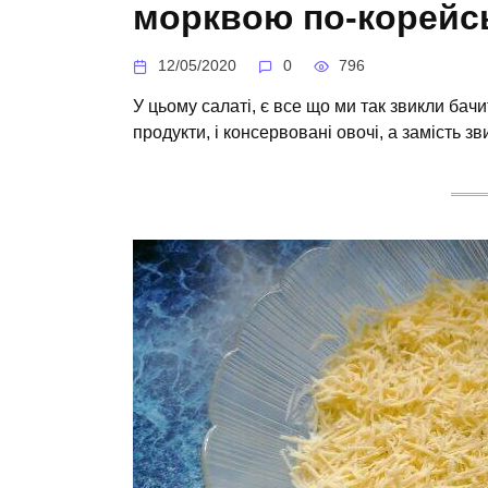
морквою по-корейс
12/05/2020
0
796
У цьому салаті, є все що ми так звикли бачи
продукти, і консервовані овочі, а замість з