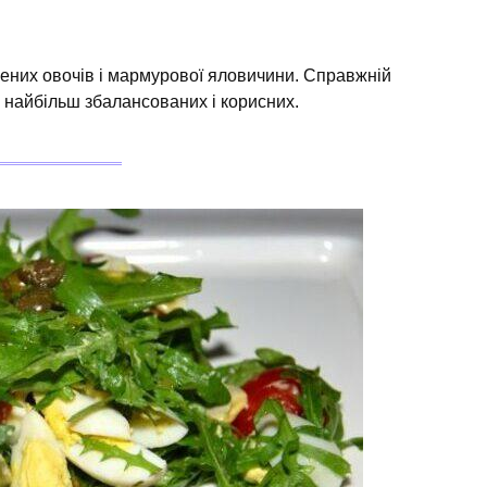
ених овочів і мармурової яловичини. Справжній
 найбільш збалансованих і корисних.