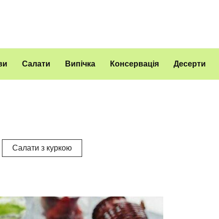
ви
Салати
Випічка
Консервація
Десерти
Салати з куркою