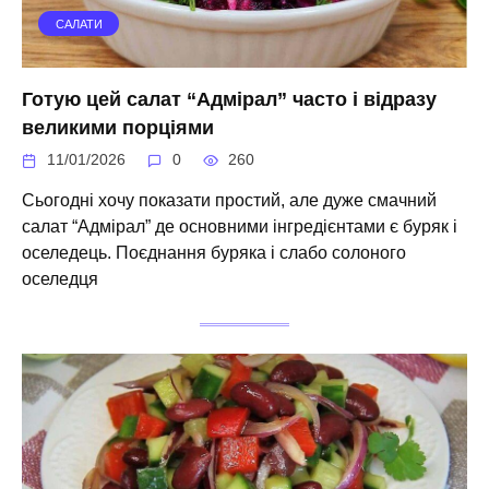
САЛАТИ
Готую цей салат “Адмірал” часто і відразу
великими порціями
11/01/2026
0
260
Сьогодні хочу показати простий, але дуже смачний
салат “Адмірал” де основними інгредієнтами є буряк і
оселедець. Поєднання буряка і слабо солоного
оселедця