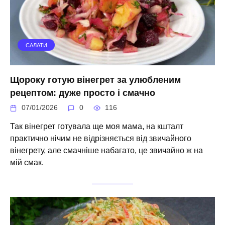
САЛАТИ
Щороку готую вінегрет за улюбленим
рецептом: дуже просто і смачно
07/01/2026
0
116
Так вінегрет готувала ще моя мама, на кшталт
практично нічим не відрізняється від звичайного
вінегрету, але смачніше набагато, це звичайно ж на
мій смак.