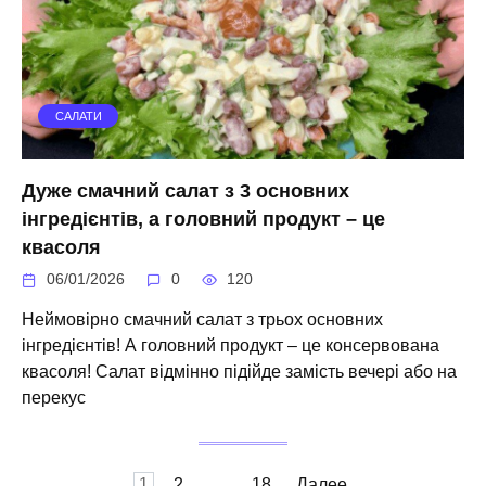
САЛАТИ
Дуже смачний салат з 3 основних
інгредієнтів, а головний продукт – це
квасоля
06/01/2026
0
120
Неймовірно смачний салат з трьох основних
інгредієнтів! А головний продукт – це консервована
квасоля! Салат відмінно підійде замість вечері або на
перекус
Пагинация
1
2
…
18
Далее