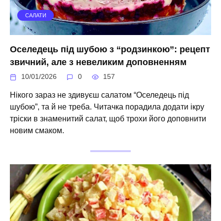
САЛАТИ
Оселедець під шубою з “родзинкою”: рецепт
звичний, але з невеликим доповненням
10/01/2026
0
157
Нікого зараз не здивуєш салатом “Оселедець під
шубою”, та й не треба. Читачка порадила додати ікру
тріски в знаменитий салат, щоб трохи його доповнити
новим смаком.