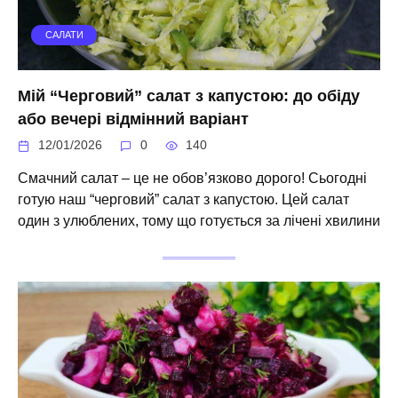
САЛАТИ
Мій “Черговий” салат з капустою: до обіду
або вечері відмінний варіант
12/01/2026
0
140
Смачний салат – це не обов’язково дорого! Сьогодні
готую наш “черговий” салат з капустою. Цей салат
один з улюблених, тому що готується за лічені хвилини