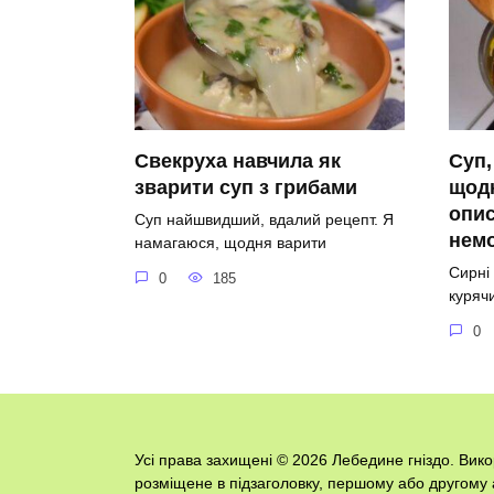
Свекруха навчила як
Суп,
зварити суп з грибами
щодн
опис
Суп найшвидший, вдалий рецепт. Я
немо
намагаюся, щодня варити
Сирні 
0
185
куряч
0
Усі права захищені © 2026 Лебедине гніздо. Вик
розміщене в підзаголовку, першому або другому 