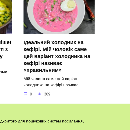
ніше!
Ідеальний холодник на
п з
кефірі. Мій чоловік саме
у
цей варіант холодника на
кефірі називає
«правильним»
ами.
Мій чоловік саме цей варіант
холодника на кефірі називає
0
309
відкритого для пошукових систем посилання,