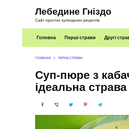
Перейти
Лебедине Гніздо
к
содержанию
Сайт простих кулінарних рецептів
Головна
Перші страви
Другі стра
ГЛАВНАЯ
»
ПЕРШІ СТРАВИ
Суп-пюре з кабач
ідеальна страва