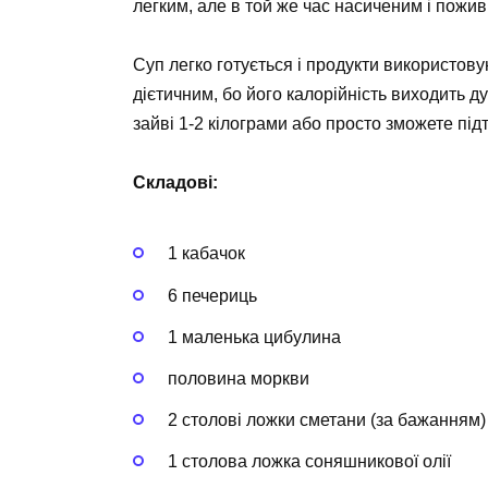
легким, але в той же час насиченим і пожи
Суп легко готується і продукти використов
дієтичним, бо його калорійність виходить д
зайві 1-2 кілограми або просто зможете під
Складові:
1 кабачок
6 печериць
1 маленька цибулина
половина моркви
2 столові ложки сметани (за бажанням)
1 столова ложка соняшникової олії