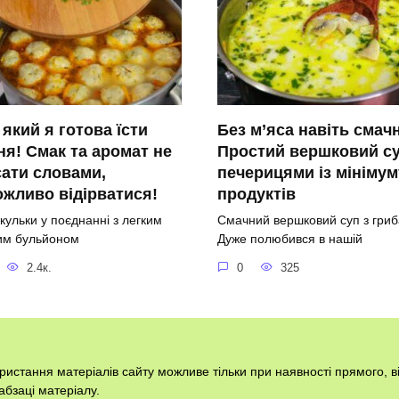
 який я готова їсти
Без м’яса навіть смач
я! Смак та аромат не
Простий вершковий су
ати словами,
печерицями із мінімум
жливо відірватися!
продуктів
кульки у поєднанні з легким
Смачний вершковий суп з гриб
им бульйоном
Дуже полюбився в нашій
2.4к.
0
325
ористання матеріалів сайту можливе тільки при наявності прямого, 
абзаці матеріалу.