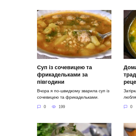
Суп із сочевицею та
Дома
фрикадельками за
трад
півгодини
рец
Вчора я по-швидкому зварила суп із
Затірк
сочевицею та фрикадельками.
любля
0
199
0