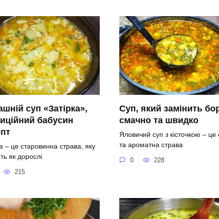
шній суп «Затірка»,
Суп, який замінить бо
иційний бабусин
смачно та швидко
епт
Яловичий суп з кісточкою – це
та ароматна страва
а – це старовинна страва, яку
ть як дорослі
0
228
215