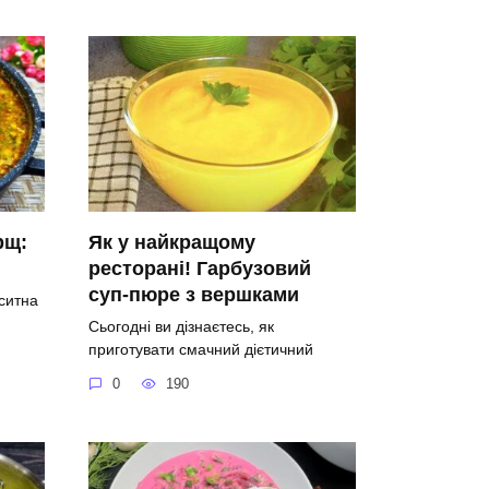
рщ:
Як у найкращому
ресторані! Гарбузовий
суп-пюре з вершками
 ситна
Сьогодні ви дізнаєтесь, як
приготувати смачний дієтичний
0
190