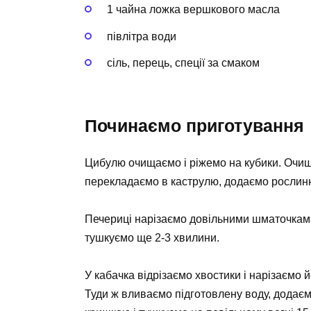
1 чайна ложка вершкового масла
півлітра води
сіль, перець, спеції за смаком
Починаємо приготування
Цибулю очищаємо і ріжемо на кубики. Очищ
перекладаємо в каструлю, додаємо рослинну
Печериці нарізаємо довільними шматочками
тушкуємо ще 2-3 хвилини.
У кабачка відрізаємо хвостики і нарізаємо 
Туди ж вливаємо підготовлену воду, додаєм