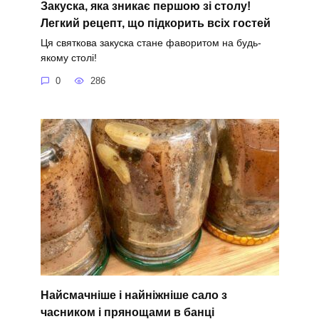
Закуска, яка зникає першою зі столу!
Легкий рецепт, що підкорить всіх гостей
Ця святкова закуска стане фаворитом на будь-
якому столі!
0
286
Найсмачніше і найніжніше сало з
часником і прянощами в банці