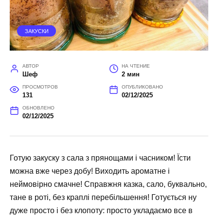
ЗАКУСКИ
АВТОР
НА ЧТЕНИЕ
Шеф
2 мин
ПРОСМОТРОВ
ОПУБЛИКОВАНО
131
02/12/2025
ОБНОВЛЕНО
02/12/2025
Готую закуску з сала з прянощами і часником! Їсти
можна вже через добу! Виходить ароматне і
неймовірно смачне! Справжня казка, сало, буквально,
тане в роті, без краплі перебільшення! Готується ну
дуже просто і без клопоту: просто укладаємо все в