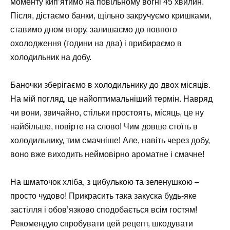
моменту кип’ятимо на повільному вогні 45 хвилин.
Після, дістаємо банки, щільно закручуємо кришками,
ставимо дном вгору, залишаємо до повного
охолодження (години на два) і прибираємо в
холодильник на добу.
Баночки зберігаємо в холодильнику до двох місяців.
На мій погляд, це найоптимальніший термін. Навряд
чи вони, звичайно, стільки простоять, місяць, це ну
найбільше, повірте на слово! Чим довше стоїть в
холодильнику, тим смачніше! Але, навіть через добу,
воно вже виходить неймовірно ароматне і смачне!
На шматочок хліба, з цибулькою та зеленушкою –
просто чудово! Прикрасить така закуска будь-яке
застілля і обов’язково сподобається всім гостям!
Рекомендую спробувати цей рецепт, шкодувати