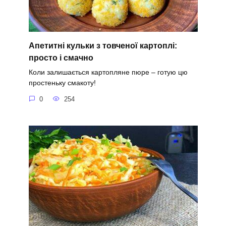
Апетитні кульки з товченої картоплі:
просто і смачно
Коли залишається картопляне пюре – готую цю
простеньку смакоту!
0
254