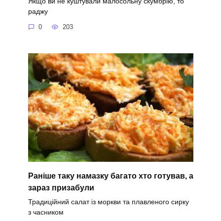
Якщо ви не куштували малосольну скумбрію, то
раджу
0
203
Раніше таку намазку багато хто готував, а
зараз призабули
Традиційний салат із моркви та плавленого сирку
з часником