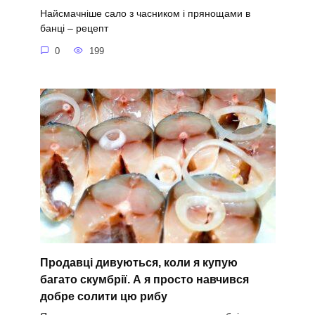
Найсмачніше сало з часником і прянощами в
банці – рецепт
0
199
Продавці дивуються, коли я купую
багато скумбрії. А я просто навчився
добре солити цю рибу