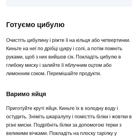
Готуємо цибулю
Очистіть цибулину і ріжте її на кільця або четвертинки.
Киньте на неї по дрібці цукру і солі, а потім помніть
руками, щоб з них вийшов сік. Покладіть цибулю в
глибоку миску і залийте її яблучним оцтом або
лимонним соком. Перемішайте продукти.
Варимо яйця
Приготуйте круті яйця. Киньте їх в холодну воду і
остудить. Зніміть шкаралупу і помістіть білки і жовтки в
різні миски. Подрібніть білки за допомогою терки з
великими вічками. Покладіть на плоску тарілку у