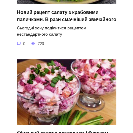
Новий рецепт салату з крабовими
паличками. В рази смачніший звичайного
Сьогодні хочу поділитися рецептом
нестандартного салату
0
720
Фінський салат з оселедцем і буряком