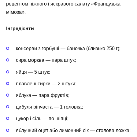
рецептом ніжного і яскравого салату «Французька
мімоза».
Інгредієнти
консерви з горбуші — баночка (близько 250 г);
сира морква — пара штук;
яйця — 5 штук;
плавлені сирки — 2 штуки;
яблука — пара фруктів;
цибуля ріпчаста — 1 головка;
цукор і сіль — по щіпці;
яблучний оцет або лимонний сік — столова ложка;