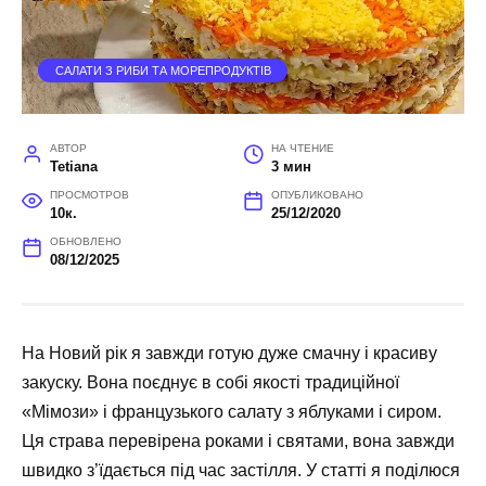
САЛАТИ З РИБИ ТА МОРЕПРОДУКТІВ
АВТОР
НА ЧТЕНИЕ
Tetiana
3 мин
ПРОСМОТРОВ
ОПУБЛИКОВАНО
10к.
25/12/2020
ОБНОВЛЕНО
08/12/2025
На Новий рік я завжди готую дуже смачну і красиву
закуску. Вона поєднує в собі якості традиційної
«Мімози» і французького салату з яблуками і сиром.
Ця страва перевірена роками і святами, вона завжди
швидко з’їдається під час застілля. У статті я поділюся