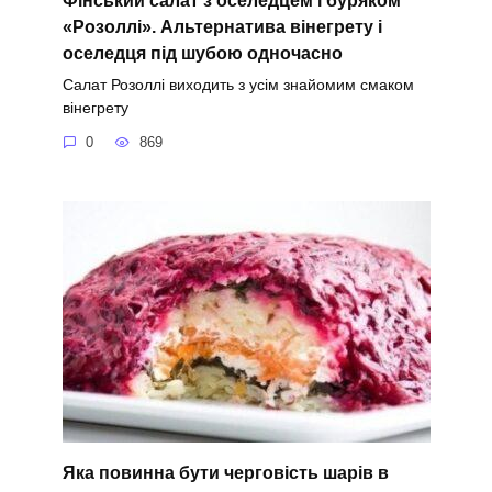
«Розоллі». Альтернатива вінегрету і
оселедця під шубою одночасно
Салат Розоллі виходить з усім знайомим смаком
вінегрету
0
869
Яка повинна бути черговість шарів в