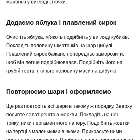
майонез у вигляді сіточки.
Додаємо яблука і плавлений сирок
Очистіть яблука, м’якоть подрібніть у вигляді кубиків.
Покладіть половину шматочків на шар цибулі.
Плавлений сирок бажано попередньо заморозити,
щоб він легше подрібнювався. Подрібніть його на
грубій тертці і киньте половину маси на цибулю.
Повторюємо шари і оформляємо
Ще раз повторіть всі шари в такому ж порядку. Зверху
посипте салат рештою моркви. Покладіть на неї
трикутники пергаментного паперу. Подрібніть жовтки
на тертці з маленькими вічками. Прикрасьте ними
простір між смужками. Приберіть папір і формувальне