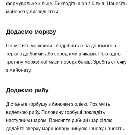
формувальне кільце. Викладіть шар з білків. Нанесіть
майонез у вигляді сітки.
Додаємо моркву
Почистить морквини і подрібніть їх за допомогою
терки з дрібними або середніми вічками. Покладіть
третину морквяної маси поверх білків. Зробіть сіточку
з майонезу.
Додаємо рибу
Дістаньте горбушу з баночки з олією. Розімчіть
виделкою рибу. Половину горбуші покладіть
наступним шаром. Присипте рибний шар сіллю,
додайте зверху мариновану цибулю і знову нанесіть