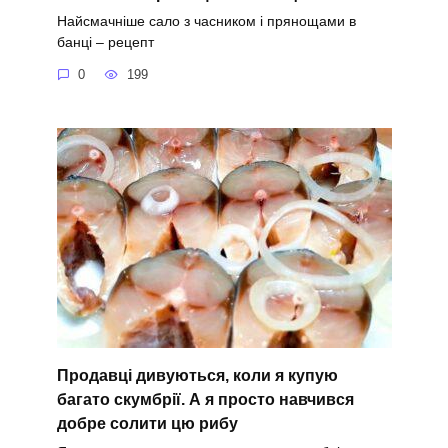
Найсмачніше сало з часником і прянощами в
банці – рецепт
0
199
Продавці дивуються, коли я купую
багато скумбрії. А я просто навчився
добре солити цю рибу