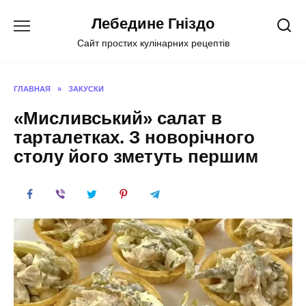
Перейти
Лебедине Гніздо
к
содержанию
Сайт простих кулінарних рецептів
ГЛАВНАЯ
»
ЗАКУСКИ
«Мисливський» салат в
тарталетках. З новорічного
столу його зметуть першим