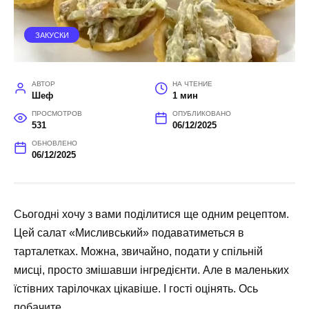
ЗАКУСКИ
АВТОР
НА ЧТЕНИЕ
Шеф
1 мин
ПРОСМОТРОВ
ОПУБЛИКОВАНО
531
06/12/2025
ОБНОВЛЕНО
06/12/2025
Сьогодні хочу з вами поділитися ще одним рецептом.
Цей салат «Мисливський» подаватиметься в
тарталетках. Можна, звичайно, подати у спільній
мисці, просто змішавши інгредієнти. Але в маленьких
їстівних тарілочках цікавіше. І гості оцінять. Ось
побачите.