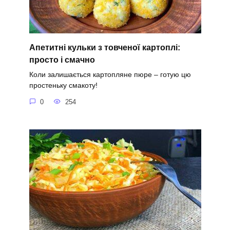
Апетитні кульки з товченої картоплі:
просто і смачно
Коли залишається картопляне пюре – готую цю
простеньку смакоту!
0
254