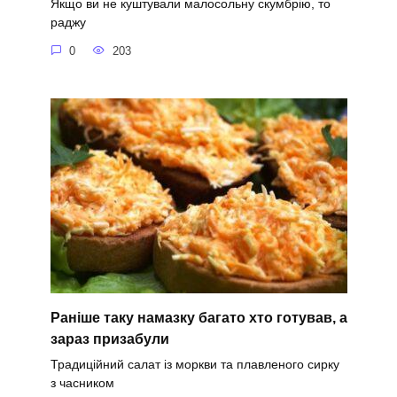
Якщо ви не куштували малосольну скумбрію, то
раджу
0
203
Раніше таку намазку багато хто готував, а
зараз призабули
Традиційний салат із моркви та плавленого сирку
з часником