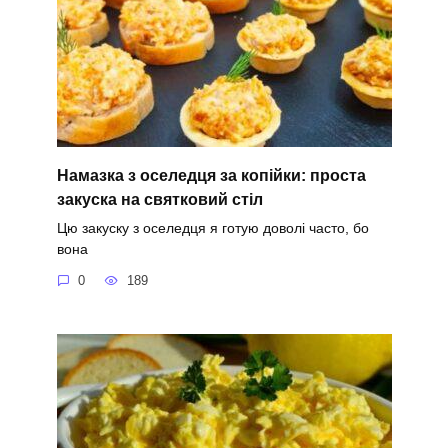
Намазка з оселедця за копійки: проста
закуска на святковий стіл
Цю закуску з оселедця я готую доволі часто, бо
вона
0
189