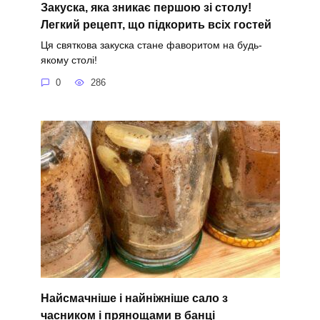
Закуска, яка зникає першою зі столу!
Легкий рецепт, що підкорить всіх гостей
Ця святкова закуска стане фаворитом на будь-
якому столі!
0
286
Найсмачніше і найніжніше сало з
часником і прянощами в банці